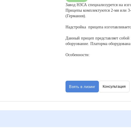
Завод НЗСА специализурется на и
Прицепы комплектуются 2-мя или 3
(Германия).
Надстройка прицепа изготавливается
Данный прицеп представляет собой 
оборуование. Платорма оборудован
Особенности:
- Сменные дышла для буксировки как
так и грузовыми (массой 5 - 20 т т
- Базовое шасси трасформируется в 
откидываются в плоскость пола при
Взять в лизинг
Консультация