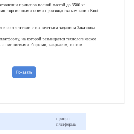
зготовлении прицепов полной массой до 3500 кг.
-мя торсионными осями производства компании Knott
 в соответствии с техническим заданием Заказчика.
платформу, на которой размещается технологическое
а алюминиевыми бортами, какркасом, тентом.
 легковыми автомобилем (массой до 3,5т типа Toyota Hilux) ,
Показать
ипа КАМАЗ 53212)
технологическую площадку за счет бортов, которые
цепа и опираются на выдвижные опоры.
прицеп
платформа