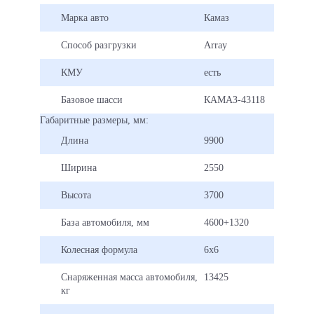
На Заводе НЗСА Вы можете заказать спецавтомобили с
Марка авто
Камаз
любыми надстройками и на различных шасси, а также мы
осуществляем доставку по всей России.
Способ разгрузки
Array
КМУ
есть
Базовое шасси
КАМАЗ-43118
Габаритные размеры, мм:
Длина
9900
Ширина
2550
Высота
3700
База автомобиля, мм
4600+1320
Колесная формула
6х6
Снаряженная масса автомобиля,
13425
кг