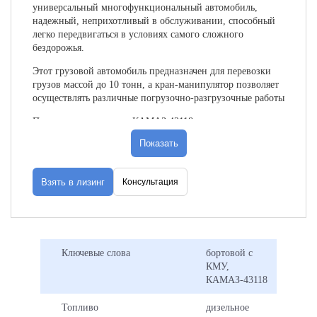
универсальный многофункциональный автомобиль,
надежный, неприхотливый в обслуживании, способный
легко передвигаться в условиях самого сложного
бездорожья.
Этот грузовой автомобиль предназначен для перевозки
грузов массой до 10 тонн, а кран-манипулятор позволяет
осуществлять различные погрузочно-разгрузочные работы
Преимущества модели КАМАЗ 43118:
Показать
· Высокая надежность конструкции и хорошая
доступность;
· Разумное соотношение цены и качества (по
Взять в лизинг
Консультация
сравнению с зарубежными аналогами);
· Большая грузоподъемность;
· Маневренность.
Ключевые слова
бортовой с
Грузовой момент КМУ - 14 т/м
КМУ,
КАМАЗ-43118
Максимальный рабочий радиус - 9,6м
Топливо
дизельное
Максимальная высота подъема - 11,3м